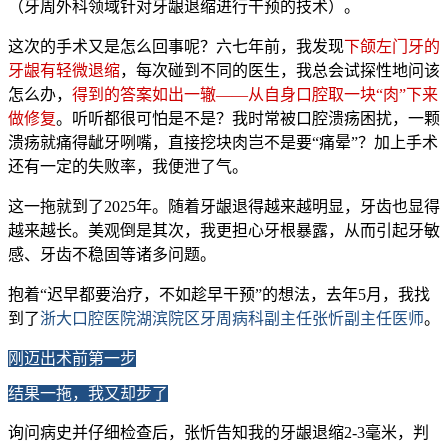
（牙周外科领域针对牙龈退缩进行干预的技术）。
这次的手术又是怎么回事呢？六七年前，我发现
下颌左门牙的
牙龈有轻微退
缩
，每次碰到不同的医生，我总会试探性地问该
怎么办，
得到的答案如出一辙——从自身口腔取一块“肉”下来
做修复
。听听都很可怕是不是？我时常被口腔溃疡困扰，一颗
溃疡就痛得龇牙咧嘴，直接挖块肉岂不是要“痛晕”？加上手术
还有一定的失败率，我便泄了气。
这一拖就到了2025年。随着牙龈退得越来越明显，牙齿也显得
越来越长。美观倒是其次，我更担心牙根暴露，从而引起牙敏
感、牙齿不稳固等诸多问题。
抱着“迟早都要治疗，不如趁早干预”的想法，去年5月，我找
到了
浙大口腔医院湖滨院区牙周病科副主任张忻副主任医师
。
刚迈出术前第一步
结果一拖，我又却步了
询问病史并仔细检查后，张忻告知我的牙龈退缩2-3毫米，判