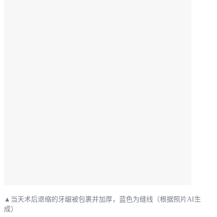
▲当天术后退缩的牙龈被包裹并加厚，蓝色为缝线（根据照片AI生
成）