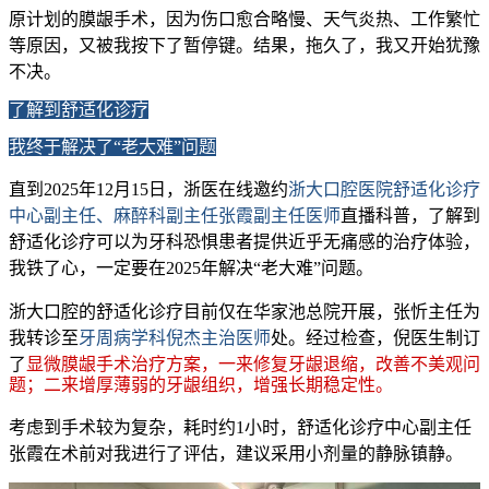
原计划的膜龈手术，因为伤口愈合略慢、天气炎热、工作繁忙
等原因，又被我按下了暂停键。结果，拖久了，我又开始犹豫
不决。
了解到舒适化诊疗
我终于解决了
“老大难”问题
直到2025年12月15日，浙医在线邀约
浙大口腔医院舒适化诊疗
中心副主任、麻醉科副主任张霞副主任医师
直播科普，了解到
舒适化诊疗可以为牙科恐惧患者提供近乎无痛感的治疗体验，
我铁了心，一定要在2025年解决“老大难”问题。
浙大口腔的舒适化诊疗目前仅在华家池总院开展，张忻主任为
我转诊至
牙周病学科倪杰主治医师
处。经过检查，倪医生制订
了
显微膜龈手术治疗方案，一来修复牙龈退缩，改善不美观问
题；二来增厚薄弱的牙龈组织，增强长期稳定性。
考虑到手术较为复杂，耗时约1小时，舒适化诊疗中心副主任
张霞在术前对我进行了评估，建议采用小剂量的静脉镇静。