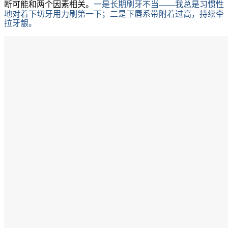
断可能和两个因素相关。
一是长期刷牙不当——我总是习惯性
地对着下切牙用力刷第一下；二是下唇系带附着过高，持续牵
拉牙龈。