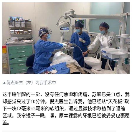
▲倪杰医生（左）为我手术中
这半睡半醒的一觉，没有任何焦虑和疼痛，苏醒已是11点，我
却感觉只过了10分钟。倪杰医生告诉我，他已经从“天花板”取
下一块12毫米×5毫米的软组织，通过显微技术移植到了退缩
区域。我拿镜子一瞧，嘿，原本裸露的牙根已经被妥妥包裹覆
盖。