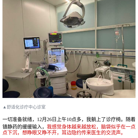
▲舒适化诊疗中心诊室
一切准备就绪，12月26日上午10点多，我躺上了诊疗椅。随着
镇静药的缓缓输入，
我感觉身体越来越放松，脑袋似乎在一点
点下沉，想睁眼又睁不开，耳边隐约传来医生的交流声。