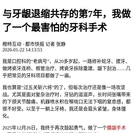
与牙龈退缩共存的第7年，我做
了一个最害怕的牙科手术
橙柿互动 · 都市快报
记者 张静
2026-01-22 14:13:53
我是口腔科的“老病号”，从20多岁起，一路修补蛀牙、拔牙、
做烤瓷牙连桥、根管治疗、烤瓷牙拆除重建、龈下刮治……几
乎把常见的牙科项目都做了一遍。
我也算是“过五关斩六将”的了，但每次治疗还是像一场攻坚
战。尤其是面对复杂治疗时，牙钻的滋滋声，长时间张嘴带来
的下颌关节酸痛，机器喷水积在喉咙口无法下咽的窒息感，都
很不好受。以至于一躺上牙椅，我还是会眉头紧皱，身体僵
化。
2025年12月26日，我终于再次鼓起勇气，做了一个
膜龈手术