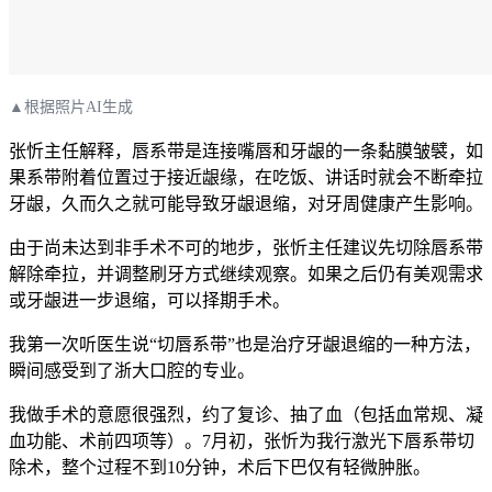
▲根据照片AI生成
张忻主任解释，唇系带是连接嘴唇和牙龈的一条黏膜皱襞，如
果系带附着位置过于接近龈缘，在吃饭、讲话时就会不断牵拉
牙龈，久而久之就可能导致牙龈退缩，对牙周健康产生影响。
由于尚未达到非手术不可的地步，张忻主任建议先切除唇系带
解除牵拉，并调整刷牙方式继续观察。如果之后仍有美观需求
或牙龈进一步退缩，可以择期手术。
我第一次听医生说“切唇系带”也是治疗牙龈退缩的一种方法，
瞬间感受到了浙大口腔的专业。
我做手术的意愿很强烈，约了复诊、抽了血（包括血常规、凝
血功能、术前四项等）。7月初，张忻为我行激光下唇系带切
除术，整个过程不到10分钟，术后下巴仅有轻微肿胀。